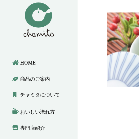
深蒸し煎茶
かぶせ茶
ほうじ茶
HOME
番 茶
商品のご案内
紅 茶
チャミタについて
その他
おいしい淹れ方
専門店紹介