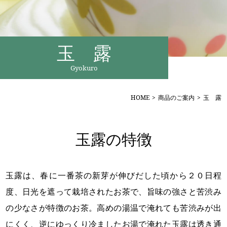
玉 露
HOME
商品のご案内
玉 露
玉露の特徴
玉露は、春に一番茶の新芽が伸びだした頃から２０日程
度、日光を遮って栽培されたお茶で、旨味の強さと苦渋み
の少なさが特徴のお茶。高めの湯温で淹れても苦渋みが出
にくく、逆にゆっくり冷ましたお湯で淹れた玉露は透き通